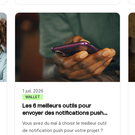
l’une des activités les plus redoutées par les
commerciaux qui la trouvent chronophage,
par les dirigeants qui peinent à la
systématiser, et par les équipes marketing
qui ne savent pas toujours où leur rôle
s’arrête et celui […]
1 juil. 2026
WALLET
Les 6 meilleurs outils pour
envoyer des notifications push
(Web & Mobile)
Vous avez du mal à choisir le meilleur outil
de notification push pour votre projet ?