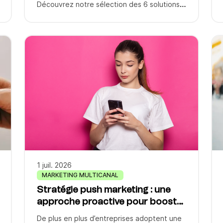
Découvrez notre sélection des 6 solutions
les plus performantes de l’année : de Brevo
Wallet à Batch, chaque plateforme offre
des fonctionnalités uniques pour segmenter
vos campagnes, automatiser vos envois et
augmenter votre taux de conversion. Vous
cherchiez une […]
1 juil. 2026
MARKETING MULTICANAL
Stratégie push marketing : une
approche proactive pour booster
votre notoriété
De plus en plus d’entreprises adoptent une