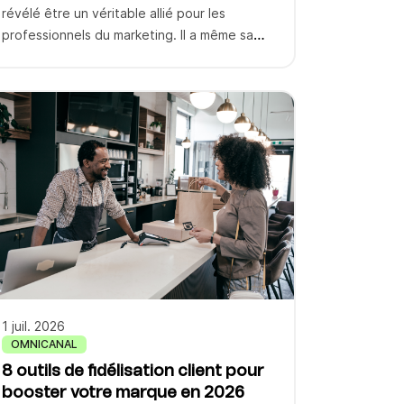
révélé être un véritable allié pour les
professionnels du marketing. Il a même sa
propre stratégie : le marketing mobile. Le
marketing mobile, c’est l’ensemble des
techniques de marketing digital utilisées
pour communiquer avec le public cible via un
appareil mobile. Cette approche permet
d’envoyer des messages publicitaires
adaptés […]
1 juil. 2026
OMNICANAL
8 outils de fidélisation client pour
booster votre marque en 2026