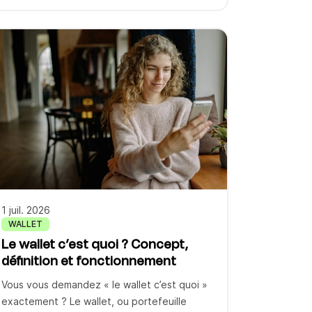
pas seul. Chaque année, des milliers d’e-
commerçants et de marketeurs comparent
Klaviyo à d’autres solutions avant de
s’engager et les questions sur le coût réel
reviennent systématiquement. Dans cet
article, nous passons en revue les […]
1 juil. 2026
WALLET
Le wallet c’est quoi ? Concept,
définition et fonctionnement
Vous vous demandez « le wallet c’est quoi »
exactement ? Le wallet, ou portefeuille