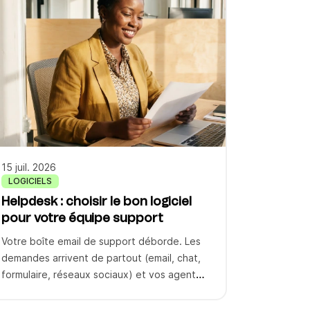
15 juil. 2026
LOGICIELS
Helpdesk : choisir le bon logiciel
pour votre équipe support
Votre boîte email de support déborde. Les
demandes arrivent de partout (email, chat,
formulaire, réseaux sociaux) et vos agents
passent plus de temps à trier qu’à résoudre.
Certaines demandes se perdent. D’autres