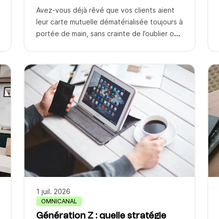
dans le smartphone
Avez-vous déjà rêvé que vos clients aient
leur carte mutuelle dématérialisée toujours à
portée de main, sans crainte de l’oublier ou
de la perdre ? Cette nouvelle carte
dématérialisée stockée dans l’application
mobile permet à vos clients de présenter
directement leurs données d’assurance
maladie complémentaire chez le médecin ou
dans les centres médicaux. Il suffit […]
1 juil. 2026
OMNICANAL
Génération Z : quelle stratégie