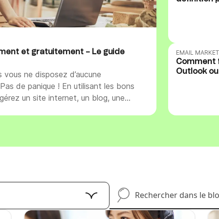
Téléphone
ques
c.
ment et gratuitement – Le guide
EMAIL MARKET
Comment fa
Outlook ou
s vous ne disposez d’aucune
Pas de panique ! En utilisant les bons
newsletter est un outil de
 entretenir un lien avec vos clients,
rechercher-dans-le-blog