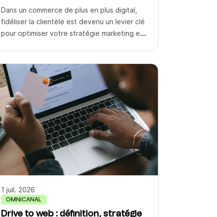
Dans un commerce de plus en plus digital,
fidéliser la clientèle est devenu un levier clé
pour optimiser votre stratégie marketing et
améliorer la relation client sur l’ensemble de
vos canaux. Face à la multitude de solutions
et logiciels CRM disponibles, il est essentiel
de choisir les meilleurs outils de fidélisation
adaptés à vos objectifs […]
1 juil. 2026
OMNICANAL
Drive to web : définition, stratégie