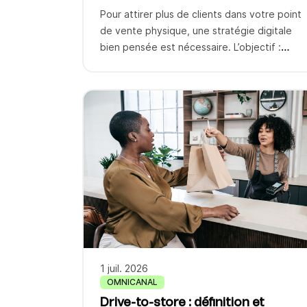
trafic en magasin
Pour attirer plus de clients dans votre point
de vente physique, une stratégie digitale
bien pensée est nécessaire. L’objectif :
optimiser la visibilité de votre commerce de
proximité sur les moteurs de recherche et
les réseaux sociaux, puis transformer ces
visiteurs en ligne en clients réels ! Cette
approche drive-to-store combine
campagnes marketing ciblées, présence […]
1 juil. 2026
OMNICANAL
Drive-to-store : définition et