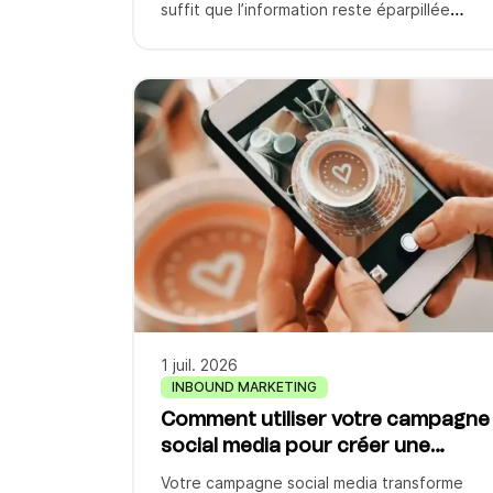
suffit que l’information reste éparpillée
entre les boîtes mail, quelques tableurs et la
mémoire de chacun. La gestion des ventes
sert justement à éviter ça : elle organise et
pilote tout ce qui mène un prospect jusqu’à
l’achat, puis à la fidélité. Pour une […]
1 juil. 2026
INBOUND MARKETING
Comment utiliser votre campagne
social media pour créer une
communauté loyale ?
Votre campagne social media transforme