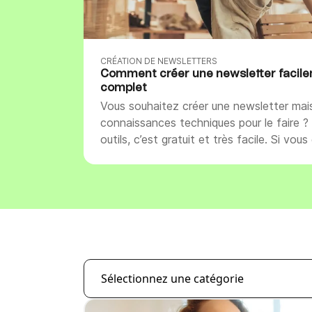
Intégrations
Connectez Brevo à plus de 150 outils numéri
comme Shopify, WordPress, Stripe, Zapier, et
CRÉATION DE NEWSLETTERS
Comment créer une newsletter facile
complet
Vous souhaitez créer une newsletter mai
connaissances techniques pour le faire ? 
outils, c’est gratuit et très facile. Si vous gérez un site internet, un blog, une
boutique en ligne ou une association, la 
communication indispensable pour créer et
lecteurs ou adhérents.
Sélectionnez une catégorie