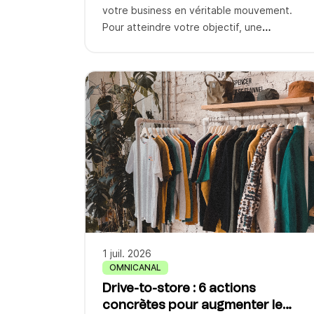
votre business en véritable mouvement.
Pour atteindre votre objectif, une
compréhension approfondie de votre public
et une planification minutieuse s’imposent.
Facebook, Instagram, YouTube, TikTok :
chaque canal devient un champ de bataille
où votre expertise fait la différence ! Du
livre blanc aux campagnes d’influence, du
community management aux Facebook […]
1 juil. 2026
OMNICANAL
Drive-to-store : 6 actions
concrètes pour augmenter le