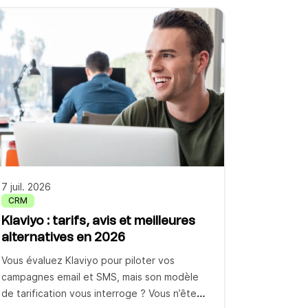
sont traitées deux fois. Et personne n’a
vraiment de visibilité sur le temps de
réponse moyen. Si ce tableau vous parle,
c’est le […]
7 juil. 2026
CRM
Klaviyo : tarifs, avis et meilleures
alternatives en 2026
Vous évaluez Klaviyo pour piloter vos
campagnes email et SMS, mais son modèle
de tarification vous interroge ? Vous n’êtes