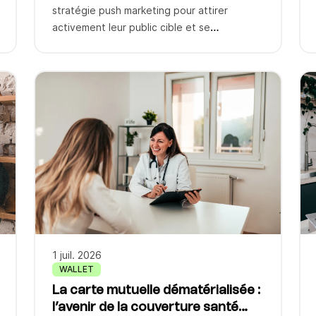
stratégie push marketing pour attirer
activement leur public cible et se
démarquer sur un marché concurrentiel. À
l’inverse de l’inbound marketing qui consiste
à attirer naturellement les prospects, cette
méthode proactive pousse directement
l’offre vers les consommateurs via
différents canaux de communication. Bien
que plus intrusive que le […]
1 juil. 2026
WALLET
La carte mutuelle dématérialisée :
l’avenir de la couverture santé