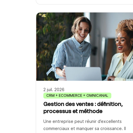
Inséré par défaut par la plupart des logiciels
d’emailing, ce traceur invisible indique qui a
ouvert vos messages, quand et sur quel
appareil. Mais la donne change : depuis sa
recommandation du 14 avril 2026, la CNIL […]
2 juil. 2026
CRM + ECOMMERCE + OMNICANAL
Gestion des ventes : définition,
processus et méthode
Une entreprise peut réunir d’excellents
commerciaux et manquer sa croissance. Il