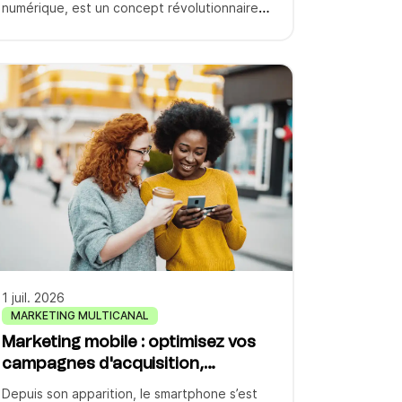
numérique, est un concept révolutionnaire
qui transforme la façon dont nous gérons
nos transactions et documents au
quotidien. Ce porte-monnaie électronique
offre une solution moderne pour stocker et
utiliser divers moyens de paiement et
documents importants sur votre téléphone
mobile. […]
1 juil. 2026
MARKETING MULTICANAL
Marketing mobile : optimisez vos
campagnes d'acquisition,
maximisez votre ROI
Depuis son apparition, le smartphone s’est