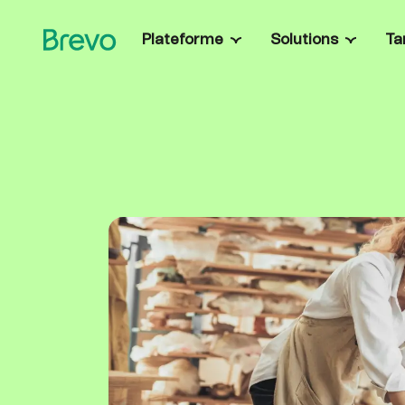
Plateforme
Solutions
Ta
Fonctionnalités
Entrepreneurs
Lancez des campag
Campagnes et automatisation
marketing et gérez
Boostez vos conversions grâce à des parcou
ETI & grandes 
clients multicanaux automatisés.
Solutions & onboar
Messages transactionnels
données et sécurit
Envoyez des e-mails, SMS et messages
Ecommerce & re
WhatsApp en temps réel déclenchés via relai
SMTP et API.
Récupérez les pan
personnalisez les of
Gestion des ventes
Développeurs
Accélérez vos ventes avec des pipelines
personnalisés, l’automatisation des ventes, le
Créez des solution
chat, etc.
développeur Brevo, 
exemples de code
Brevo Data Platform
Unifiez et activez vos données pour un marke
plus intelligent et une valeur créée plus vite.
Fidélité clients
Renforcez la fidélité de vos clients grâce à un
programme de récompenses intégré.