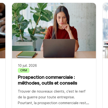
sur les outils en self-service pour absorber
les demandes après-achat. Pourtant,
seulement 14 % des problèmes clients y
sont entièrement résolus, selon une
enquête Gartner publiée […]
10 juil. 2026
CRM
Prospection commerciale :
méthodes, outils et conseils
Trouver de nouveaux clients, c’est le nerf
de la guerre pour toute entreprise.
Pourtant, la prospection commerciale reste