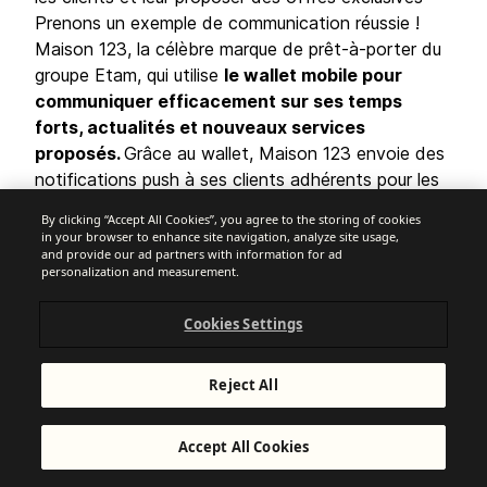
Prenons un exemple de communication réussie !
Maison 123, la célèbre marque de prêt-à-porter du
groupe Etam, qui utilise
le wallet mobile pour
communiquer efficacement sur ses temps
forts, actualités et nouveaux services
proposés.
Grâce au wallet, Maison 123 envoie des
notifications push à ses clients adhérents pour les
prévenir d’une nouvelle offre en cours ou bien de
By clicking “Accept All Cookies”, you agree to the storing of cookies
leur nouveau solde de points suite à un achat.
in your browser to enhance site navigation, analyze site usage,
and provide our ad partners with information for ad
Grâce à cette solution, Maison 123 a doublé le CA
personalization and measurement.
de ses clients “wallétisés” (ceux ayant la carte de
fidélité de la marque dans leur application wallet)
Cookies Settings
soit un boost de 3% sur le CA total de Maison
123.
Reject All
3. Proposer un programme de
fidélité simple et intuitif
Accept All Cookies
Une étude menée par Converteo début 2024
auprès de 17 000 consommateurs a révélé que le