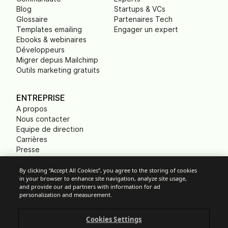
Blog
Startups & VCs
Glossaire
Partenaires Tech
Templates emailing
Engager un expert
Ebooks & webinaires
Développeurs
Migrer depuis Mailchimp
Outils marketing gratuits
ENTREPRISE
A propos
Nous contacter
Equipe de direction
Carrières
Presse
B Corp
Empreinte carbone
By clicking “Accept All Cookies”, you agree to the storing of cookies
in your browser to enhance site navigation, analyze site usage,
ONG
and provide our ad partners with information for ad
personalization and measurement.
Cookies Settings
Paramètres des cookies