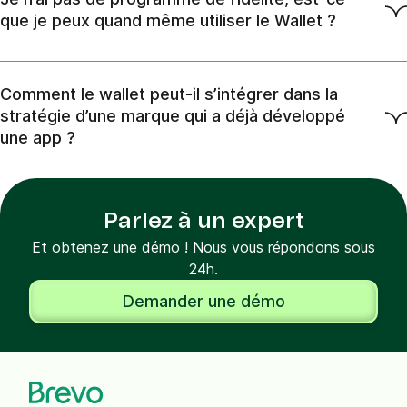
volume des campagnes wallet en fonction du cas d’usage
que je peux quand même utiliser le Wallet ?
et du contenu à relayer. En moyenne, nos clients envoient 1,
2 voire 3 campagnes wallet par mois.
Comment le wallet peut-il s’intégrer dans la
stratégie d’une marque qui a déjà développé
une app ?
Si vous avez une application mobile, sachez que le wallet
mobile vient compléter l’application. L’objectif n’est pas de
Parlez à un expert
canibaliser le trafic de votre application mais au contraire,
de permettre à la marque d’avoir un reach supplémentaire,
Et obtenez une démo ! Nous vous répondons sous
puisque le wallet permet également de mettre en avant et
24h.
de booster le trafic d’une application.
Demander une démo