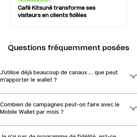
Café Kitsuné transforme ses
visiteurs en clients fidèles
Questions fréquemment posées
J’utilise déjà beaucoup de canaux … que peut
m’apporter le wallet ?
Le trafic aujourd’hui est principalement mobile. Les marques
doivent donc trouver de nouveaux moyens pour attirer le
Combien de campagnes peut-on faire avec le
client sur ses canaux mobiles. Mais encore faut-il avoir du
Mobile Wallet par mois ?
reach et de la rétention client ! Le wallet mobile prend alors
tout son intérêt.
Tout dépend du contenu que vous souhaitez pousser auprès
de vos clients. Nous accompagnons nos clients sur le
Je n’ai pas de programme de fidélité, est-ce