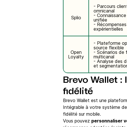
- Parcours clien
omnicanal
- Connaissance 
Splio
unifiée
- Récompenses
expérientielles
- Plateforme o
source flexible
Open
- Scénarios de f
Loyalty
multicanal
- Analyse des 
et segmentatio
Brevo Wallet : 
fidélité
Brevo Wallet est une plateform
Intégrable à votre système de 
fidélité sur mobile.
Vous pouvez
personnaliser v