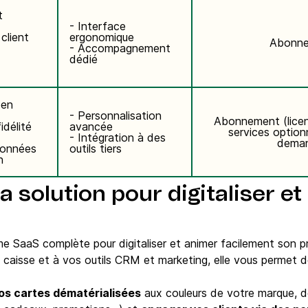
t
- Interface
client
ergonomique
Abonn
- Accompagnement
dédié
pen
- Personnalisation
Abonnement (lice
idélité
avancée
services optionn
- Intégration à des
dema
données
outils tiers
n
la solution pour digitaliser e
e SaaS complète pour digitaliser et animer facilement son p
caisse et à vos outils CRM et marketing, elle vous permet d
os cartes dématérialisées
aux couleurs de votre marque, d