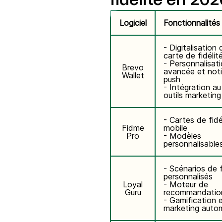
fidélité en 202
Logiciel
Fonctionnalités
- Digitalisation 
carte de fidélit
- Personnalisat
Brevo
avancée et noti
Wallet
push
- Intégration a
outils marketing
- Cartes de fidé
Fidme
mobile
Pro
- Modèles
personnalisable
- Scénarios de f
personnalisés
Loyal
- Moteur de
Guru
recommandatio
- Gamification 
marketing auto