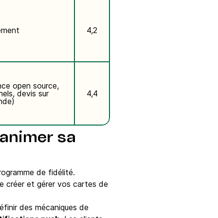
ement
4,2
nce open source,
els, devis sur
4,4
nde)
t animer sa
rogramme de fidélité.
e créer et gérer vos cartes de
éfinir des mécaniques de