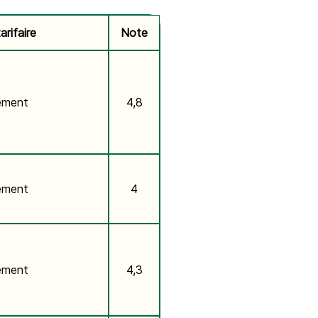
rifaire
Note
ement
4,8
ement
4
ement
4,3