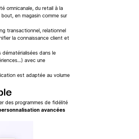
é omnicanale, du retail à la
n bout, en magasin comme sur
ting transactionnel, relationnel
ifier la connaissance client et
s dématérialisées dans le
ériences…) avec une
ification est adaptée au volume
ble
er des programmes de fidélité
e personnalisation avancées