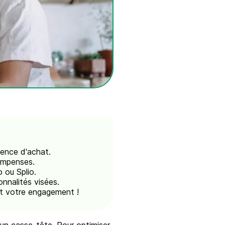
uence d'achat.
compenses.
 ou Splio.
onnalités visées.
nt votre engagement !