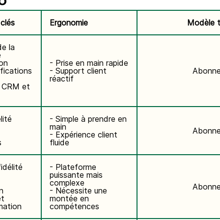
6
 clés
Ergonomie
Modèle ta
de la
é
ion
- Prise en main rapide
fications
- Support client
Abonn
réactif
u CRM et
lité
- Simple à prendre en
main
Abonn
- Expérience client
s
fluide
idélité
- Plateforme
puissante mais
complexe
Abonn
n
- Nécessite une
et
montée en
mation
compétences