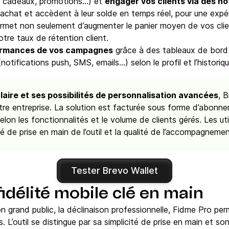
, cadeaux, promotions…) et
engager vos clients via des no
chat et accèdent à leur solde en temps réel, pour une expéri
rmet non seulement d’augmenter le panier moyen de vos clien
otre taux de rétention client.
formances de vos campagnes
grâce à des tableaux de bord
tifications push, SMS, emails…) selon le profil et l’historiqu
ire et ses possibilités de personnalisation avancées
, 
otre entreprise. La solution est facturée sous forme d’abonn
lon les fonctionnalités et le volume de clients gérés. Les uti
té de prise en main de l’outil et la qualité de l’accompagnemen
Tester Brevo Wallet
fidélité mobile clé en main
ion grand public, la déclinaison professionnelle, Fidme Pro pe
s. L’outil se distingue par sa simplicité de prise en main et son