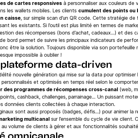
es de cartes responsives
à personnaliser aux couleurs de v
ns les wallets mobiles. Les clients
cumulent des points ou 
n caisse
, sur simple scan d’un QR code. Cette stratégie de f
sant les existants. Si l’outil est plus limité en termes de mark
 gestion des récompenses (bons d’achat, cadeaux…) et des 
 de bord permet de suivre les principaux indicateurs de perf
onc être la solution. Toujours disponible via son portefeuille 
resque impossible à oublier !
a plateforme data-driven
idélité nouvelle génération qui mise sur la data pour optimiser
té personnalisés et optimisés en temps réel selon le comporte
r des programmes de récompenses cross-canal
(web, mo
 points, cashback, challenges, parrainage… Un puissant mo
les données clients collectées à chaque interaction.
ginaux sont aussi proposés (badges, défis…) pour animer la re
arketing multicanal
sur l’ensemble du cycle de vie client. 
au volume de clients à gérer et aux fonctionnalités souhaité
lité omnicanale