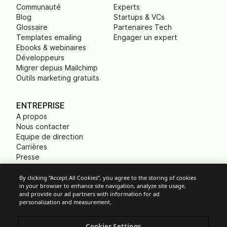
Communauté
Experts
Blog
Startups & VCs
Glossaire
Partenaires Tech
Templates emailing
Engager un expert
Ebooks & webinaires
Développeurs
Migrer depuis Mailchimp
Outils marketing gratuits
ENTREPRISE
A propos
Nous contacter
Equipe de direction
Carrières
Presse
B Corp
Empreinte carbone
By clicking “Accept All Cookies”, you agree to the storing of cookies
in your browser to enhance site navigation, analyze site usage,
ONG
and provide our ad partners with information for ad
personalization and measurement.
Cookies Settings