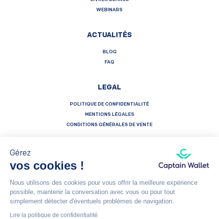
WEBINARS
ACTUALITÉS
BLOG
FAQ
LEGAL
POLITIQUE DE CONFIDENTIALITÉ
MENTIONS LÉGALES
CONDITIONS GÉNÉRALES DE VENTE
Gérez
vos cookies !
Français
Español
English
Nous utilisons des cookies pour vous offrir la meilleure expérience
possible, maintenir la conversation avec vous ou pour tout
Captain Wallet (by Brevo) is made with heart by Carving Labs - 106 Blvd Haussmann - 75008 - Paris
simplement détecter d'éventuels problèmes de navigation.
Lire la politique de confidentialité
© Captain Wallet 2023
Mentions légales
Politique de Confidentialité
Conditions générales de vente