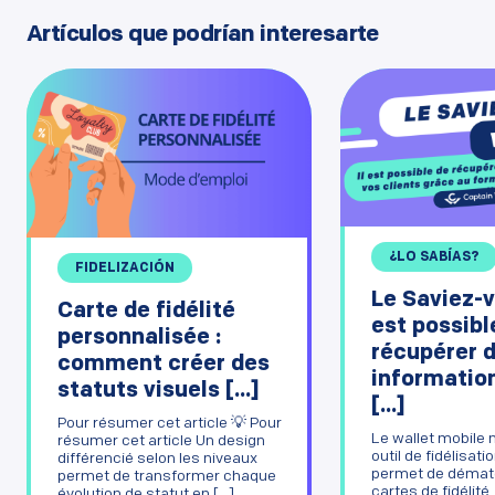
Artículos que podrían interesarte
¿LO SABÍAS?
FIDELIZACIÓN
Le Saviez-v
Carte de fidélité
est possibl
personnalisée :
récupérer 
comment créer des
informatio
statuts visuels [...]
[...]
Pour résumer cet article 💡 Pour
Le wallet mobile 
résumer cet article Un design
outil de fidélisati
différencié selon les niveaux
permet de dématé
permet de transformer chaque
cartes de fidélité
évolution de statut en [...]