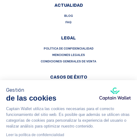
ACTUALIDAD
BLOG
FAQ
LEGAL
POLÍTICA DE CONFIDENCIALIDAD
MENCIONES LEGALES
CONDICIONES GENERALES DE VENTA
CASOS DE ÉXITO
Gestión
de las cookies
Captain Wallet utiliza las cookies necesarias para el correcto
Français
Español
English
funcionamiento del sitio web. Es posible que además se utilicen otras
categorías de cookies para personalizar la experiencia del usuario o
Captain Wallet (by Brevo) is made with heart by Carving Labs - 106 Blvd Haussmann - 75008 - Paris
realizar análisis para optimizar nuestro contenido.
Leer la política de confidencialidad
© Captain Wallet 2023
Política de confidencialidad