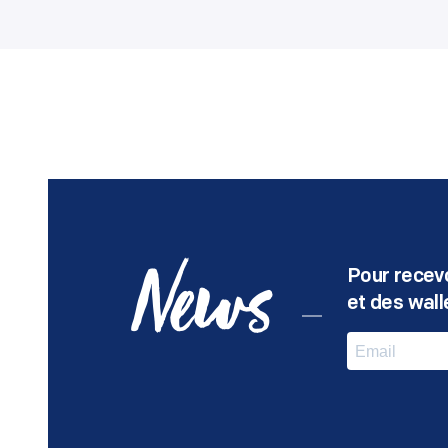
Pour recevo
News
et des walle