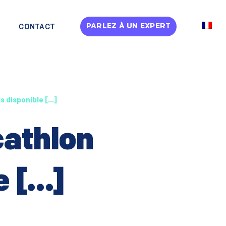
PARLEZ À UN EXPERT
CONTACT
s disponible […]
cathlon
e […]