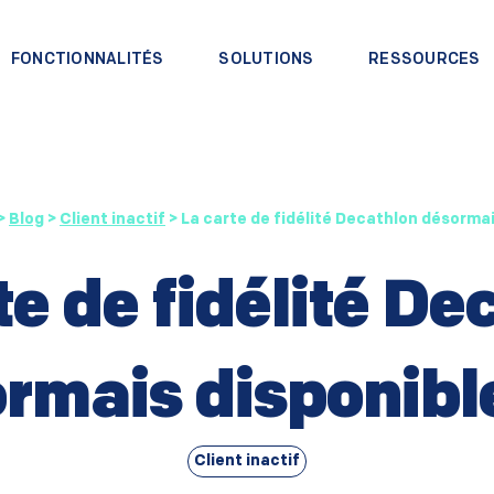
FONCTIONNALITÉS
SOLUTIONS
RESSOURCES
>
Blog
>
Client inactif
>
La carte de fidélité Decathlon désormai
te de fidélité De
rmais disponibl
Client inactif