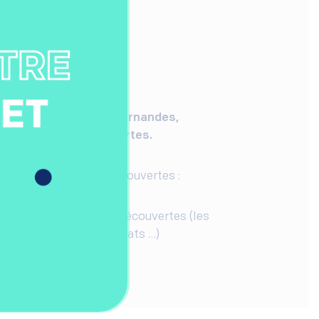
ontient
ew
w exclusive de
Marta Fernandes,
ez Nature & Découvertes.
ien chez Nature & Découvertes :
u wallet chez Nature & Découvertes (les
allet, objectifs, résultats …)
t bonnes pratiques