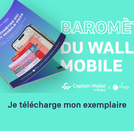
Ce que c
l’intervi
Découvrez l’intervie
Responsable CRM ch
Découvrez son quotid
Son expertise
L’utilisation d
débuts avec le w
Je télécharge mon exemplaire
Ses conseils e