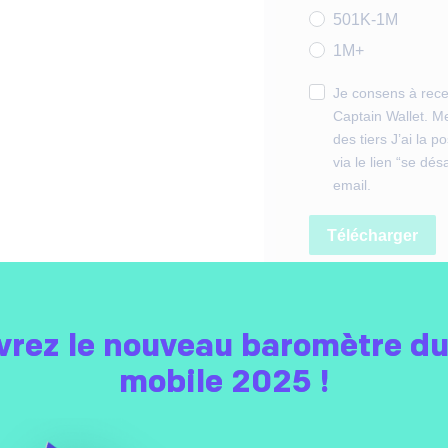
501K-1M
1M+
Je consens à rece
Captain Wallet. 
des tiers J’ai la 
via le lien “se d
email.
Télécharger
rez le nouveau baromètre du
mobile 2025 !