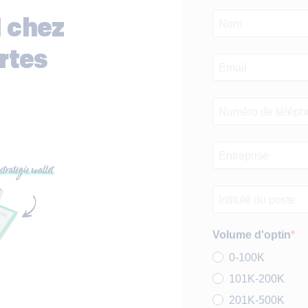
 chez
rtes
Volume d'optin
0-100K
101K-200K
201K-500K