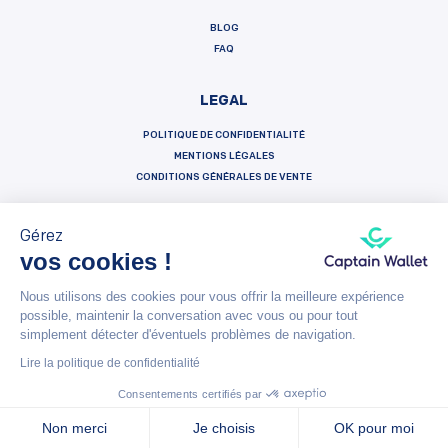
BLOG
FAQ
LEGAL
POLITIQUE DE CONFIDENTIALITÉ
MENTIONS LÉGALES
CONDITIONS GÉNÉRALES DE VENTE
Gérez
vos cookies !
Français
Español
English
Nous utilisons des cookies pour vous offrir la meilleure expérience
possible, maintenir la conversation avec vous ou pour tout
Captain Wallet (by Brevo) is made with heart by Carving Labs - 106 Blvd Haussmann - 75008 - Paris
simplement détecter d'éventuels problèmes de navigation.
Lire la politique de confidentialité
© Captain Wallet 2023
Mentions légales
Politique de Confidentialité
Conditions générales de vente
Consentements certifiés par
Non merci
Je choisis
OK pour moi