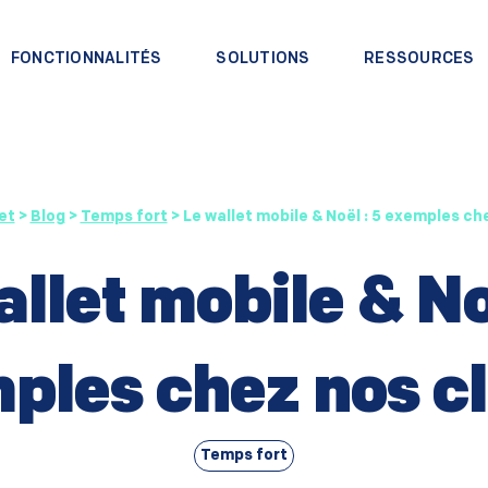
FONCTIONNALITÉS
SOLUTIONS
RESSOURCES
et
>
Blog
>
Temps fort
>
Le wallet mobile & Noël : 5 exemples ch
llet mobile & No
ples chez nos cl
Temps fort