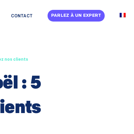
PARLEZ À UN EXPERT
CONTACT
ez nos clients
ël : 5
ients