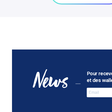
Pour recevo
News
et des walle