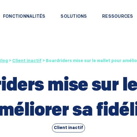
FONCTIONNALITÉS
SOLUTIONS
RESSOURCES
Blog
>
Client inactif
>
Boardriders mise sur le wallet pour amélio
iders mise sur le
méliorer sa fidél
Client inactif