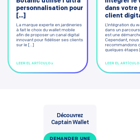
Botanic utilise l’ultra
intégrer le 
personnalisation pour
dans votre
[...]
client digit
La marque experte en jardineries
L’intégration du w
à fait le choix du wallet mobile
dans un parcours c
afin de proposer un canal digital
est une démarche
innovant pour fidéliser ses clients
Cependant, nous
sur le [...]
recommandons de
quelques étapes [.
LEER EL ARTÍCULO
LEER EL ARTÍCULO
Découvrez
Captain Wallet
DEMANDER UNE