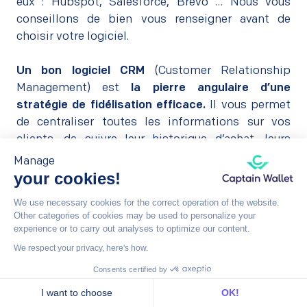
eux : Hubspot, Salesforce, Brevo … Nous vous
conseillons de bien vous renseigner avant de
choisir votre logiciel.
–
Un bon logiciel CRM
(Customer Relationship
Management) est
la pierre angulaire d’une
stratégie de fidélisation efficace.
Il vous permet
de centraliser toutes les informations sur vos
clients, de suivre leur historique d’achat, leurs
préférences et leurs interactions avec votre
Manage
marque. Cette connaissance approfondie de votre
your cookies!
clientèle vous permettra d’
adapter vos offres et
We use necessary cookies for the correct operation of the website.
votre communication de manière plus pertinente.
Other categories of cookies may be used to personalize your
experience or to carry out analyses to optimize our content.
We respect your privacy, here's how.
Boostez vos relations client avec Brevo
: le CRM
Consents certified by
tout-en-un qui simplifie votre gestion de la
I want to choose
OK!
relation client mais pas que ! (CRM, CDP, Wallet,