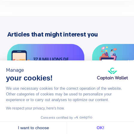
Articles that might interest you
Manage
your cookies!
We use necessary cookies for the correct operation of the website.
Other categories of cookies may be used to personalize your
WALLET MOBIL
TENDANCES
experience or to carry out analyses to optimize our content.
We respect your privacy, here's how.
Mobile walle
37,8 millions de
raisons de l
cartes wallet actives
Consents certified by
pour votre
: focus sur les
I want to choose
OK!
principaux [...]
Le wallet mobile 