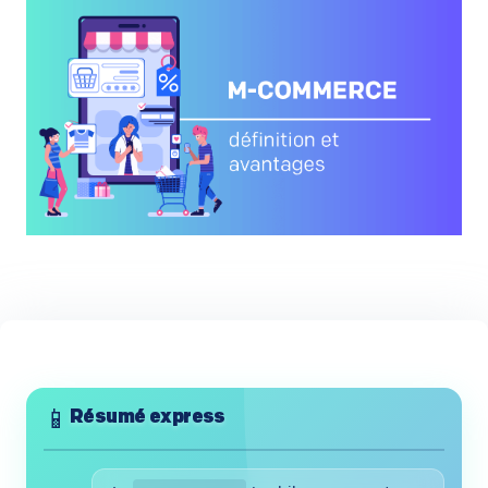
📱
Résumé express