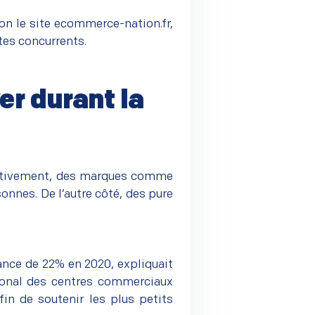
lon
le site ecommerce-nation.fr
,
tes concurrents.
er durant la
fectivement, des marques comme
onnes. De l’autre côté, des pure
ance de 22% en 2020, expliquait
ional des centres commerciaux
in de soutenir les plus petits