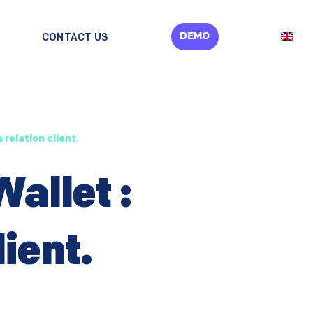
DEMO
CONTACT US
 relation client.
allet :
lient.