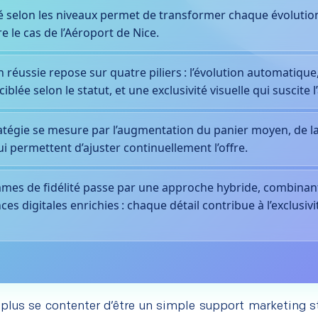
ié selon les niveaux permet de transformer chaque évoluti
re le cas de l’Aéroport de Nice.
réussie repose sur quatre piliers : l’évolution automatique, 
lée selon le statut, et une exclusivité visuelle qui suscite l’
ratégie se mesure par l’augmentation du panier moyen, de la
qui permettent d’ajuster continuellement l’offre.
mmes de fidélité passe par une approche hybride, combinan
 digitales enrichies : chaque détail contribue à l’exclusivité,
t plus se contenter d’être un simple support marketing 