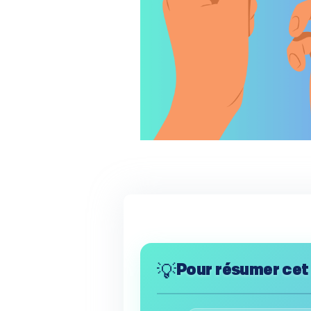
💡
Pour résumer cet 