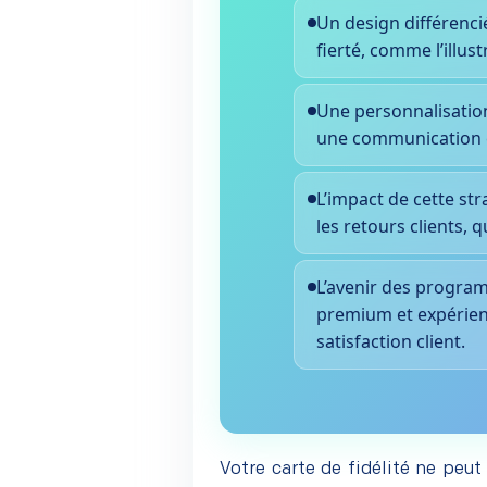
Un design différenc
fierté, comme l’illust
Une personnalisation 
une communication cib
L’impact de cette st
les retours clients, 
L’avenir des progra
premium et expériences
satisfaction client.
Votre carte de fidélité ne peu