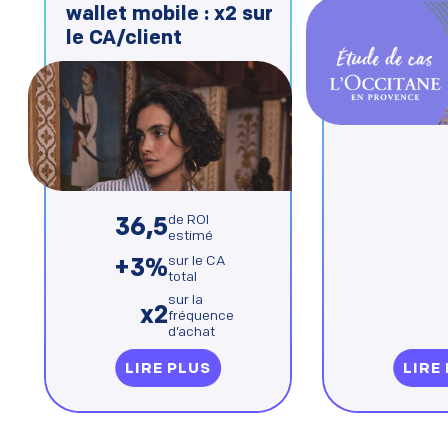
wallet mobile : x2 sur
le CA/client
de ROI
36,5
estimé
sur le CA
+3%
total
sur la
x2
fréquence
d’achat
LIRE PLUS
LIRE