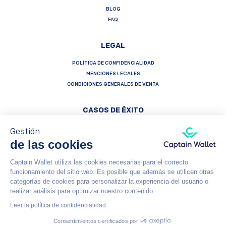
BLOG
FAQ
LEGAL
POLÍTICA DE CONFIDENCIALIDAD
MENCIONES LEGALES
CONDICIONES GENERALES DE VENTA
CASOS DE ÉXITO
Gestión
de las cookies
Captain Wallet utiliza las cookies necesarias para el correcto
Français
Español
English
funcionamiento del sitio web. Es posible que además se utilicen otras
categorías de cookies para personalizar la experiencia del usuario o
Captain Wallet (by Brevo) is made with heart by Carving Labs - 106 Blvd Haussmann - 75008 - Paris
realizar análisis para optimizar nuestro contenido.
Leer la política de confidencialidad
© Captain Wallet 2023
Política de confidencialidad
Consentimientos certificados por