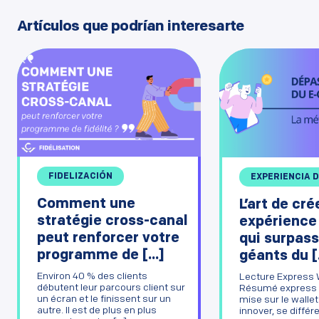
Artículos que podrían interesarte
FIDELIZACIÓN
EXPERIENCIA 
Comment une
L’art de cré
stratégie cross-canal
expérience
peut renforcer votre
qui surpass
programme de [...]
géants du [.
Environ 40 % des clients
Lecture Express 
débutent leur parcours client sur
Résumé express 
un écran et le finissent sur un
mise sur le walle
autre. Il est de plus en plus
innover, se différ