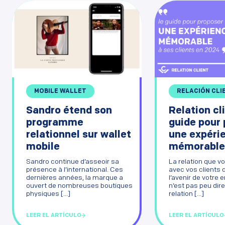
RELACIÓN CLI
MOBILE WALLET
Relation cli
Sandro étend son
guide pour
programme
une expéri
relationnel sur wallet
mémorable à
mobile
La relation que v
Sandro continue d’asseoir sa
avec vos clients
présence à l’international. Ces
l’avenir de votre e
dernières années, la marque a
n’est pas peu dir
ouvert de nombreuses boutiques
relation [...]
physiques [...]
LEER EL ARTÍCULO
LEER EL ARTÍCULO