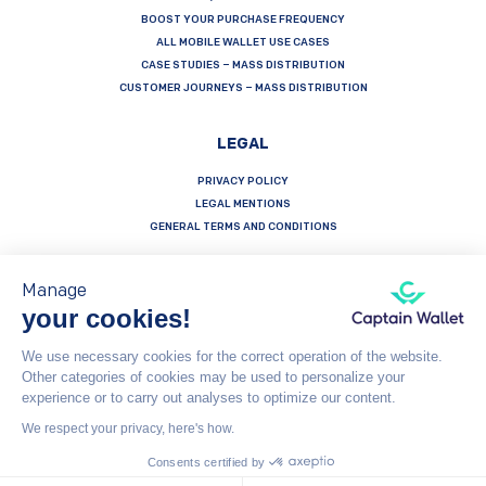
BOOST YOUR PURCHASE FREQUENCY
ALL MOBILE WALLET USE CASES
CASE STUDIES – MASS DISTRIBUTION
CUSTOMER JOURNEYS – MASS DISTRIBUTION
LEGAL
PRIVACY POLICY
LEGAL MENTIONS
GENERAL TERMS AND CONDITIONS
Manage
your cookies!
Français
Español
English
We use necessary cookies for the correct operation of the website.
Other categories of cookies may be used to personalize your
Captain Wallet (by Brevo) is made with heart by Carving Labs - 106 Blvd Haussmann - 75008 - Paris
experience or to carry out analyses to optimize our content.
We respect your privacy, here's how.
© Captain Wallet 2023
General Terms and Conditions
Consents certified by