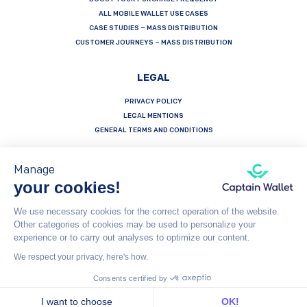
ALL MOBILE WALLET USE CASES
CASE STUDIES – MASS DISTRIBUTION
CUSTOMER JOURNEYS – MASS DISTRIBUTION
LEGAL
PRIVACY POLICY
LEGAL MENTIONS
GENERAL TERMS AND CONDITIONS
Manage
your cookies!
Français
Español
English
We use necessary cookies for the correct operation of the website.
Other categories of cookies may be used to personalize your
Captain Wallet (by Brevo) is made with heart by Carving Labs - 106 Blvd Haussmann - 75008 - Paris
experience or to carry out analyses to optimize our content.
We respect your privacy, here's how.
© Captain Wallet 2023
General Terms and Conditions
Consents certified by
I want to choose
OK!