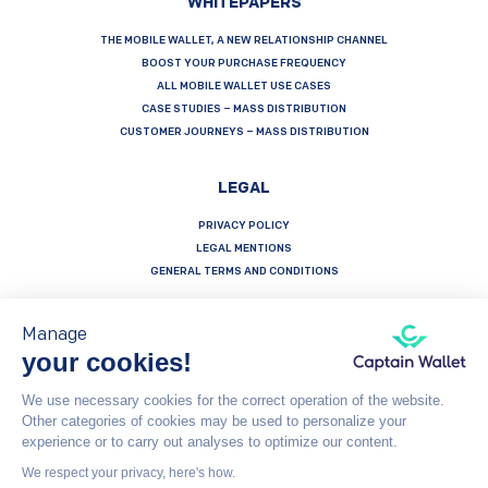
WHITEPAPERS
THE MOBILE WALLET, A NEW RELATIONSHIP CHANNEL
BOOST YOUR PURCHASE FREQUENCY
ALL MOBILE WALLET USE CASES
CASE STUDIES – MASS DISTRIBUTION
CUSTOMER JOURNEYS – MASS DISTRIBUTION
LEGAL
PRIVACY POLICY
LEGAL MENTIONS
GENERAL TERMS AND CONDITIONS
Manage
your cookies!
Français
Español
English
We use necessary cookies for the correct operation of the website.
Other categories of cookies may be used to personalize your
Captain Wallet (by Brevo) is made with heart by Carving Labs - 106 Blvd Haussmann - 75008 - Paris
experience or to carry out analyses to optimize our content.
We respect your privacy, here's how.
© Captain Wallet 2023
General Terms and Conditions