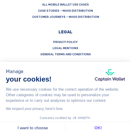
ALL MOBILE WALLET USE CASES
CASE STUDIES – MASS DISTRIBUTION
CUSTOMER JOURNEYS – MASS DISTRIBUTION
LEGAL
PRIVACY POLICY
LEGAL MENTIONS
GENERAL TERMS AND CONDITIONS
Manage
your cookies!
Français
Español
English
We use necessary cookies for the correct operation of the website.
Other categories of cookies may be used to personalize your
Captain Wallet (by Brevo) is made with heart by Carving Labs - 106 Blvd Haussmann - 75008 - Paris
experience or to carry out analyses to optimize our content.
We respect your privacy, here's how.
© Captain Wallet 2023
General Terms and Conditions
Consents certified by
I want to choose
OK!