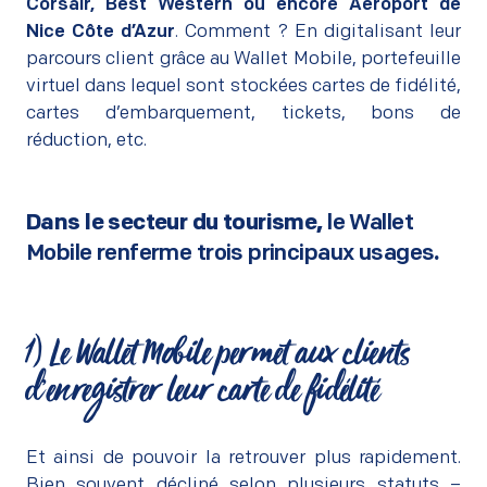
Corsair, Best Western ou encore Aéroport de
Nice Côte d’Azur
. Comment ?
En digitalisant leur
parcours client
grâce au
Wallet Mobile
, portefeuille
virtuel dans lequel sont stockées cartes de fidélité,
cartes d’embarquement, tickets, bons de
réduction, etc.
Dans le secteur du tourisme,
le Wallet
Mobile renferme trois principaux usages
.
–
–
1)
Le Wallet Mobile permet aux clients
d’enregistrer leur carte de fidélité
–
Et ainsi de pouvoir la retrouver plus rapidement.
Bien souvent décliné selon plusieurs statuts –