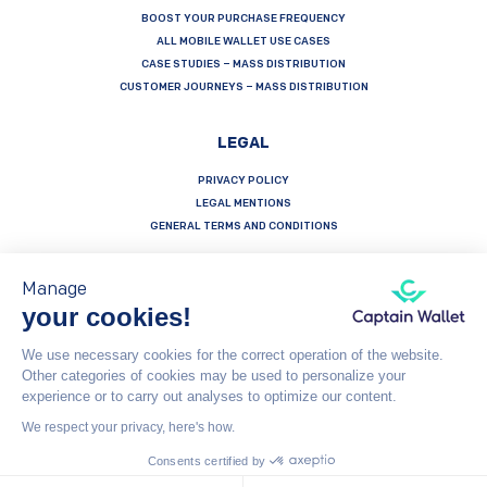
BOOST YOUR PURCHASE FREQUENCY
ALL MOBILE WALLET USE CASES
CASE STUDIES – MASS DISTRIBUTION
CUSTOMER JOURNEYS – MASS DISTRIBUTION
LEGAL
PRIVACY POLICY
LEGAL MENTIONS
GENERAL TERMS AND CONDITIONS
Manage
your cookies!
Français
Español
English
We use necessary cookies for the correct operation of the website.
Other categories of cookies may be used to personalize your
Captain Wallet (by Brevo) is made with heart by Carving Labs - 106 Blvd Haussmann - 75008 - Paris
experience or to carry out analyses to optimize our content.
We respect your privacy, here's how.
© Captain Wallet 2023
General Terms and Conditions
Consents certified by