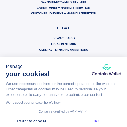
ALL MOBILE WALLET USE CASES
CASE STUDIES – MASS DISTRIBUTION
CUSTOMER JOURNEYS – MASS DISTRIBUTION
LEGAL
PRIVACY POLICY
LEGAL MENTIONS
GENERAL TERMS AND CONDITIONS
Manage
your cookies!
Français
Español
English
We use necessary cookies for the correct operation of the website.
Other categories of cookies may be used to personalize your
Captain Wallet (by Brevo) is made with heart by Carving Labs - 106 Blvd Haussmann - 75008 - Paris
experience or to carry out analyses to optimize our content.
We respect your privacy, here's how.
© Captain Wallet 2023
General Terms and Conditions
Consents certified by
I want to choose
OK!