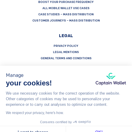
BOOST YOUR PURCHASE FREQUENCY
ALL MOBILE WALLET USE CASES
CASE STUDIES – MASS DISTRIBUTION
CUSTOMER JOURNEYS – MASS DISTRIBUTION
LEGAL
PRIVACY POLICY
LEGAL MENTIONS
GENERAL TERMS AND CONDITIONS
Manage
your cookies!
Français
Español
English
We use necessary cookies for the correct operation of the website.
Other categories of cookies may be used to personalize your
Captain Wallet (by Brevo) is made with heart by Carving Labs - 106 Blvd Haussmann - 75008 - Paris
experience or to carry out analyses to optimize our content.
We respect your privacy, here's how.
© Captain Wallet 2023
General Terms and Conditions
Consents certified by