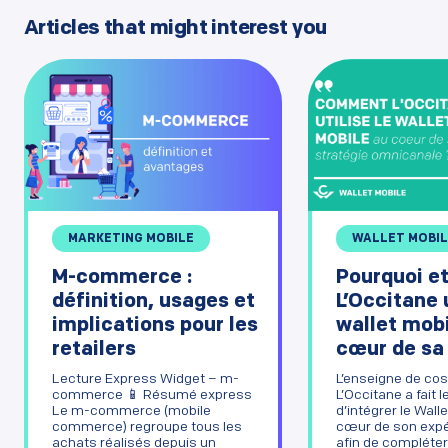
Articles that might interest you
MARKETING MOBILE
WALLET MOBIL
M-commerce :
Pourquoi 
définition, usages et
L’Occitane u
implications pour les
wallet mobi
retailers
cœur de sa [
Lecture Express Widget – m-
L’enseigne de co
commerce 📱 Résumé express
L’Occitane a fait l
Le m-commerce (mobile
d’intégrer le Wall
commerce) regroupe tous les
cœur de son expé
achats réalisés depuis un
afin de compléter e