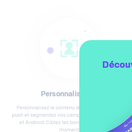
Découv
Personnalisation
Personnalisez le contenu de vos notifications
push et segmentez vos campagnes wallet sur iOS
et Android. Ciblez les bonnes personnes au
moment