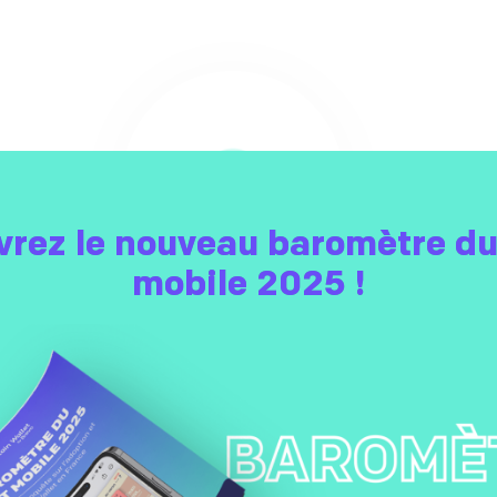
rez le nouveau baromètre du
mobile 2025 !
Géolocalisation
Attirez les clients et prospects dans le périmètre
P
de vos points de vente. Boostez votre trafic et
votre taux de transformation en magasin grâce aux
e-wallet