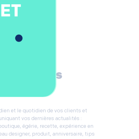
quez vos
s actualités
ien et le quotidien de vos clients et
iquant vos dernières actualités :
boutique, égérie, recette, expérience en
au designer, produit, anniversaire, tips