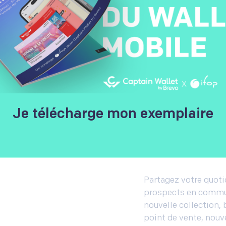
Communi
Je télécharge mon exemplaire
dernière
Partagez votre quotid
prospects en commun
nouvelle collection, 
point de vente, nouve