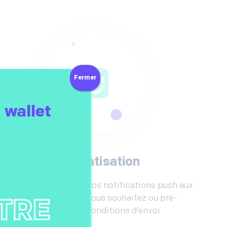
Fermer
 wallet
Automatisation
rogrammez l’envoi de vos notifications push aux
heures et jours que vous souhaitez ou pré-
définissez des conditions d’envoi