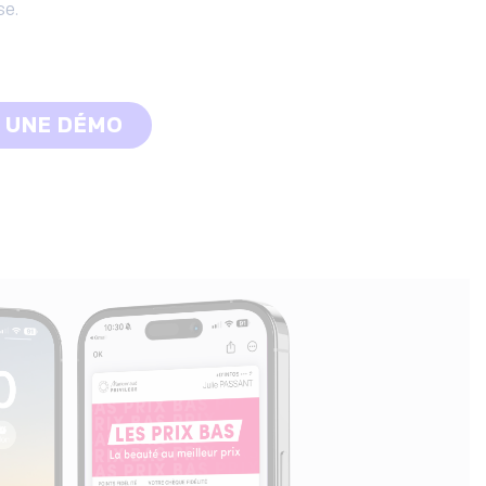
se.
 UNE DÉMO