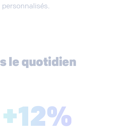
 personnalisés.
s le quotidien
+
12
%