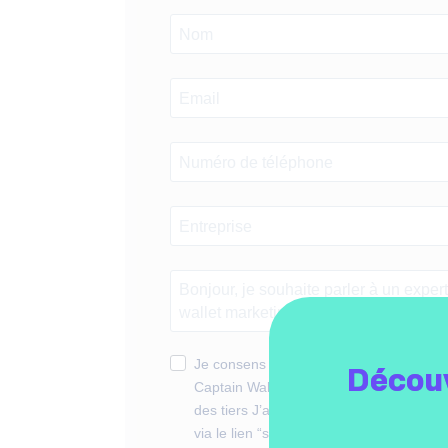
Je consens à recevoir du contenu market
Découv
Captain Wallet. Mes données ne seront
des tiers J’ai la possibilité de me désin
via le lien “se désabonner” disponible 