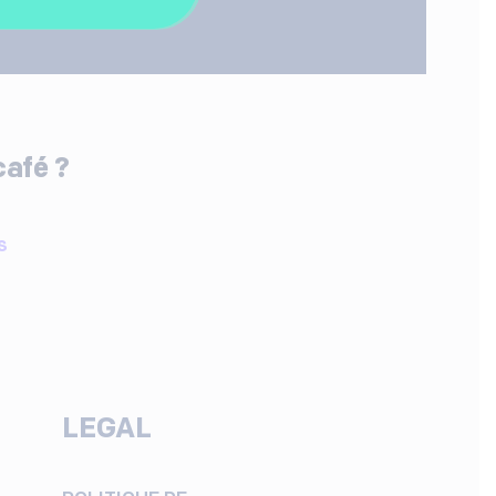
café ?
S
LEGAL