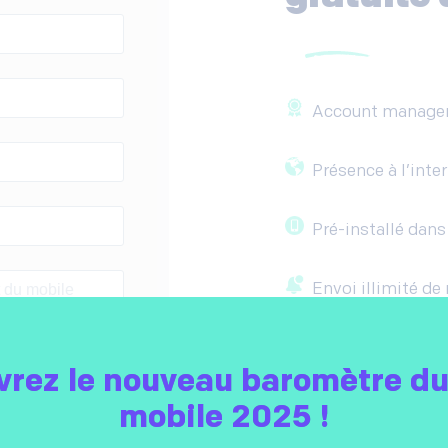
Account managers 
Présence à l’inter
Pré-installé dans
Envoi illimité de
Conforme au RG
ing de la part de
rez le nouveau baromètre du
 pas partagées avec
scrire à tout moment
mobile 2025 !
en bas de chaque