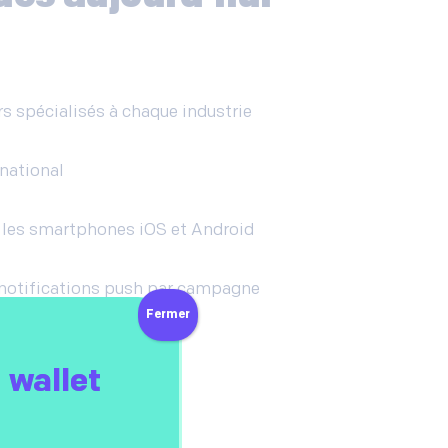
spécialisés à chaque industrie
national
 les smartphones iOS et Android
 notifications push par campagne
Fermer
PD
 wallet