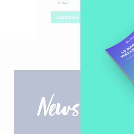
email.
Contacter l'équipe CW
Pour recevoi
News
et des wallet